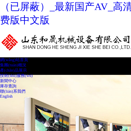
（已屏蔽）_最新国产AV_高
费版中文版
網(wǎng)站首頁
集團(tuán)概況
產(chǎn)品展示
技術(shù)服務(wù)
新聞中心
庫存查詢
聯(lián)系我們
English