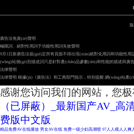
版
廣告法免責(zé)聲明
極限詞、絕對性用詞于功能性用詞失效聲明
9月1日新廣告法規(guī)定所有頁面不得出現(xiàn)絕對化用詞和功能性用
(wǎng)站個(gè)別描述詞只是針對產(chǎn)品參數(shù)和性能的描述與廣告法中的
法律聲明
法律聲明:根據(jù)《廣告法》和工商部門指示，特別提醒:網(wǎng)站產(chǎn)
感谢您访问我们的网站，您极
（已屏蔽）_最新国产AV_高
费版中文版
精品免费AV在线播放
男女AV在线
免费一级少妇高潮喷
97人人模人人爽