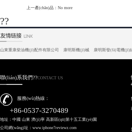
上一產(chǎn)品：No more
??
山東重康柴油機(jī)配件有限公司
康明斯機(jī)械
康明斯發(fā)電機(jī)
聯(lián)系我們??
CONTACT US
服務(wù)熱線：
+86-0537-3270489
地址：中國 山東 濟(jì)寧 高新區(qū)第十五工業(yè)園
公司網(wǎng)址：www.iphone7reviewz.com