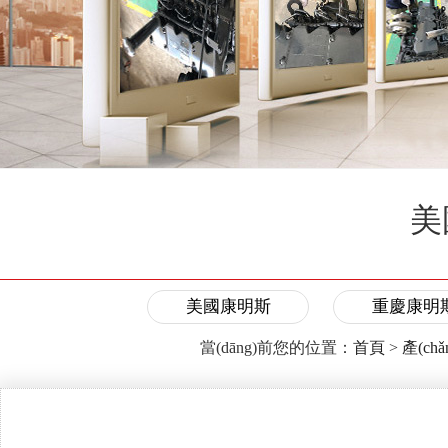
美
美國康明斯
重慶康明
當(dāng)前您的位置：
首頁
>
產(ch