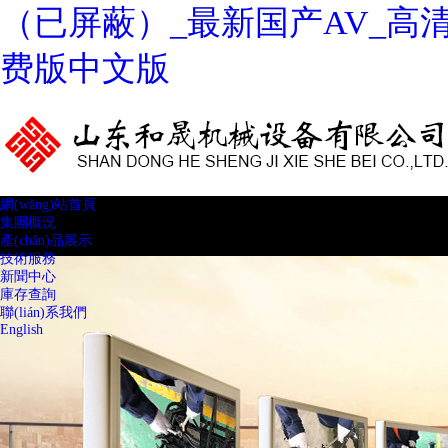
（已屏蔽）_最新国产AV_高
费版中文版
網(wǎng)站首頁
集團概況
產(chǎn)品展示
技術服務
新聞中心
庫存查詢
聯(lián)系我們
English