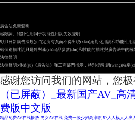
廣告法免責聲明
極限詞、絕對性用詞于功能性用詞失效聲明
9月1日新廣告法規(guī)定所有頁面不得出現(xiàn)絕對化用詞和功能性
站個別描述詞只是針對產(chǎn)品參數(shù)和性能的描述與廣告法中的極限
法律聲明
法律聲明:根據(jù)《廣告法》和工商部門指示，特別提醒:網(wǎng)站產(c
感谢您访问我们的网站，您极
（已屏蔽）_最新国产AV_高
费版中文版
精品免费AV在线播放
男女AV在线
免费一级少妇高潮喷
97人人模人人爽