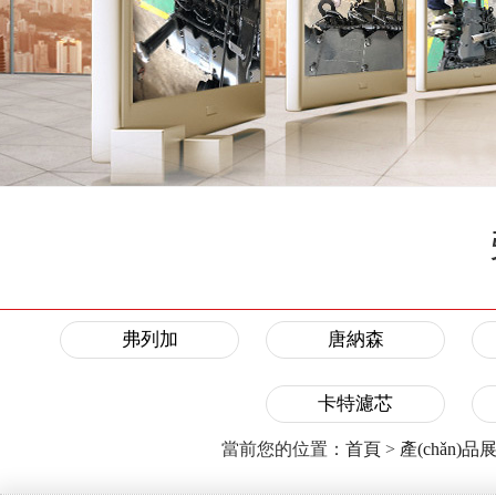
弗列加
唐納森
卡特濾芯
當前您的位置：
首頁
>
產(chǎn)品