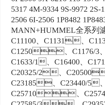
5317 4M-9334 9S-9972 2S-12
2506 6I-2506 1P8482 1P848
MANN+HUMMEL全系列
C11100、C1131、C1
C1250、C1176/
C1633/1、C16400、C1
C20325/2、C20500
C23185、C23440/5
C25710、C257
C27585/3、C293