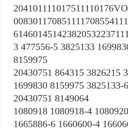
204101111017511110176VO
008301170851111708554111
61460145142382053223711
3 477556-5 3825133 169983
8159975
20430751 864315 3826215 3
1699830 8159975 3825133-6
20430751 8149064
1080918 1080918-4 1080920
1665886-6 1660600-4 16606