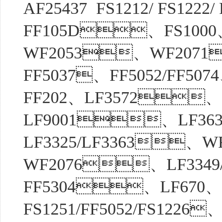
AF25437 FS1212/ FS1222/
FF105D、FS1000
WF2053、WF207
FF5037、FF5052/FF5
FF202、LF3572、
LF9001、LF36
LF3325/LF3363、
WF2076、LF3349/
FF5304、LF670、
FS1251/FF5052/FS1226