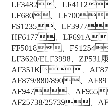
LF3482、LF4112
LF680、LF700
FS1235、LF3977
HF6177、LF691A
FF5018、FS1254
LF3620/ELF3998、Z
AF351K、AF8
AF879/880/890、
AF947、AF955
AF25738/25739、AF