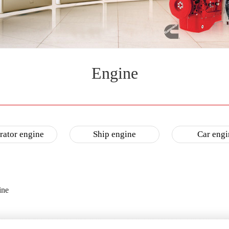
Engine
rator engine
Ship engine
Car engi
ine